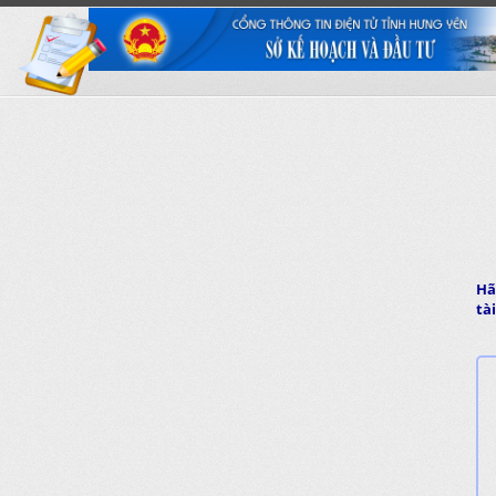
Hã
tà